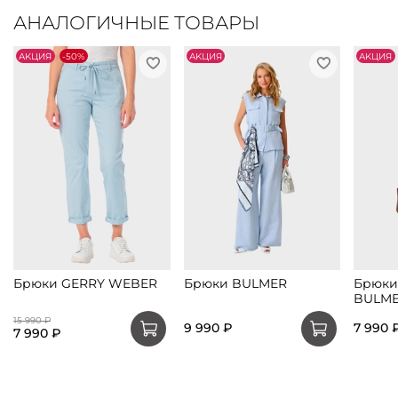
АНАЛОГИЧНЫЕ ТОВАРЫ
АKЦИЯ
-50%
АKЦИЯ
АKЦИЯ
Брюки GERRY WEBER
Брюки BULMER
Брюки
BULM
15 990 ₽
9 990 ₽
7 990 
7 990 ₽