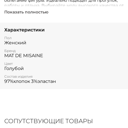
облегание фигуры. Идеально подходят для прогулок,
работы и отдыха. Выбирайте моду высокого качества от
французского производителя MAT DE MISAINE и будьте
Показать полностью
уверены в своем выборе!
Характеристики
Пол
Женский
Бренд
MAT DE MISAINE
Цвет
Голубой
Состав изделия
97%хлопок 3%эластан
СОПУТСТВУЮЩИЕ ТОВАРЫ