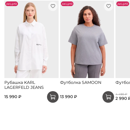
АKЦИЯ
АKЦИЯ
АKЦИЯ
Рубашка KARL
Футболка SAMOON
Футбо
LAGERFELD JEANS
4 490 ₽
15 990 ₽
13 990 ₽
2 990 