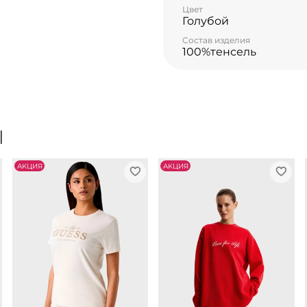
Цвет
Голубой
Состав изделия
100%тенсель
Ы
АKЦИЯ
АKЦИЯ