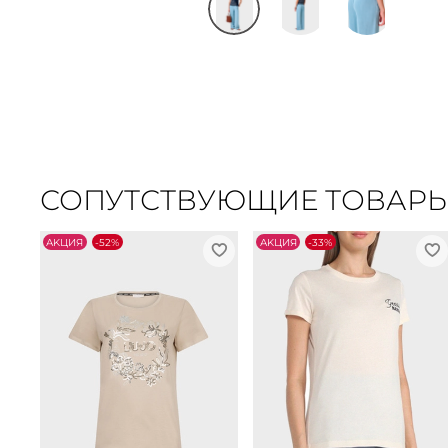
СОПУТСТВУЮЩИЕ ТОВАР
АKЦИЯ
-52%
АKЦИЯ
-33%