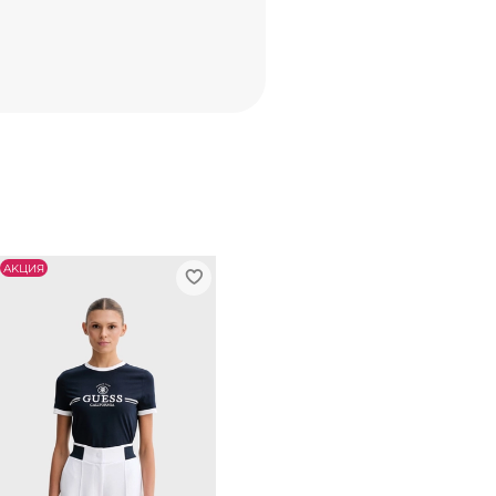
АKЦИЯ