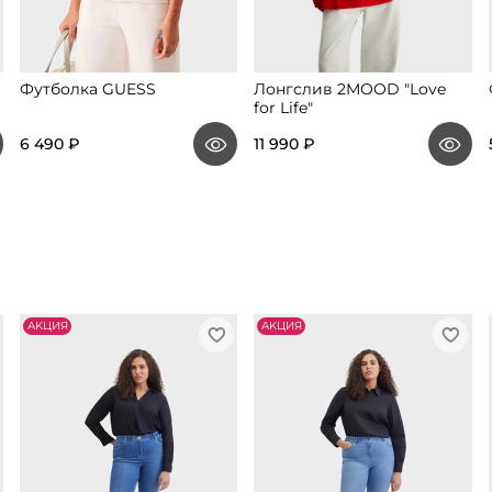
Футболка GUESS
Лонгслив 2MOOD "Love
for Life"
6 490 ₽
11 990 ₽
АKЦИЯ
АKЦИЯ