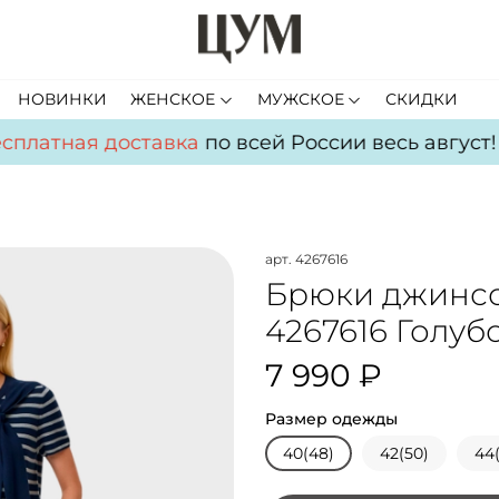
НОВИНКИ
ЖЕНСКОЕ
МУЖСКОЕ
СКИДКИ
платная доставка
по всей России весь август!
Б
арт.
4267616
Брюки джинс
4267616 Голуб
7 990 ₽
Размер одежды
40(48)
42(50)
44(