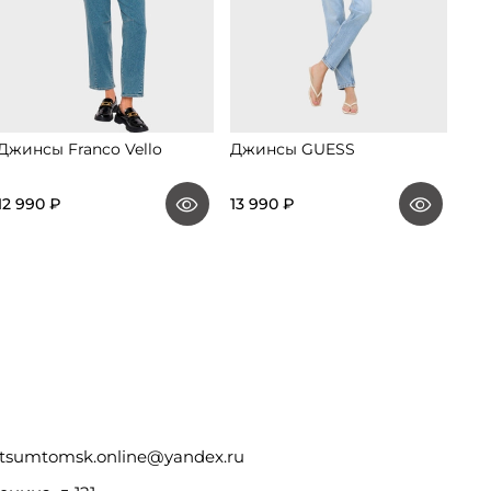
Джинсы Franco Vello
Джинсы GUESS
Дж
12 990 ₽
13 990 ₽
44 
tsumtomsk.online@yandex.ru