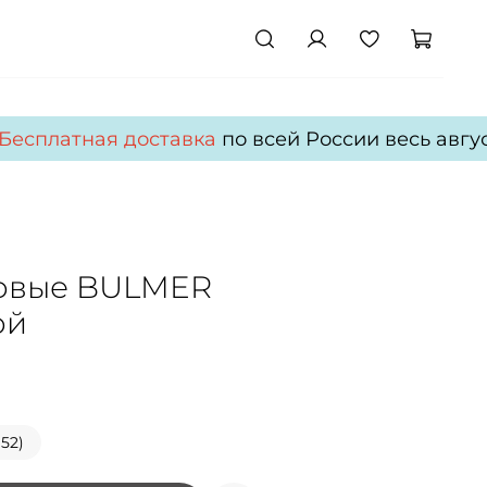
есплатная доставка
по всей России весь август
овые BULMER
ой
52)