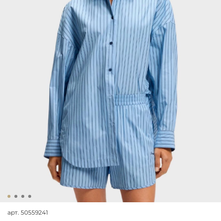
арт.
50559241