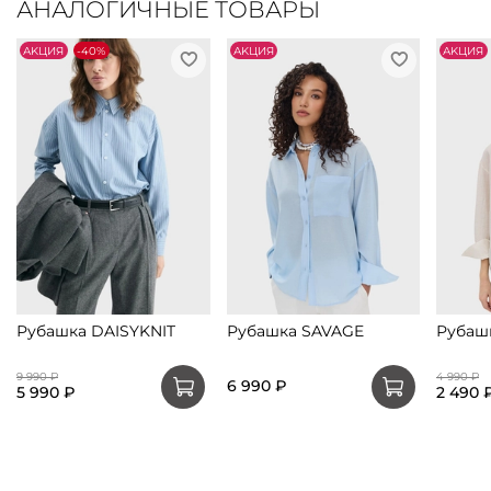
АНАЛОГИЧНЫЕ ТОВАРЫ
АKЦИЯ
-40%
АKЦИЯ
АKЦИЯ
Рубашка DAISYKNIT
Рубашка SAVAGE
Рубаш
9 990 ₽
4 990 ₽
6 990 ₽
5 990 ₽
2 490 