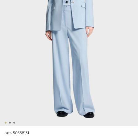
арт.
50558131