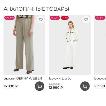
АНАЛОГИЧНЫЕ ТОВАРЫ
АKЦИЯ
АKЦИЯ
-48%
АKЦИЯ
Брюки GERRY WEBER
Брюки Liu Jo
Брюки
24 990 ₽
16 990 ₽
16 990
12 990 ₽