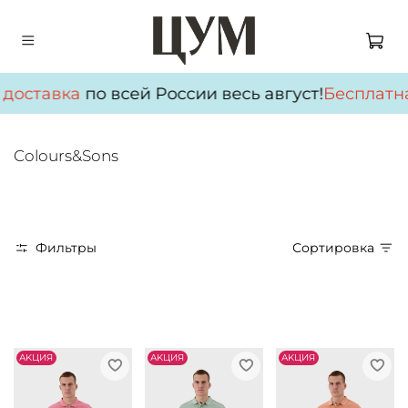
доставка
по всей России весь август!
Бесплатна
Colours&Sons
Фильтры
Сортировка
АKЦИЯ
АKЦИЯ
АKЦИЯ