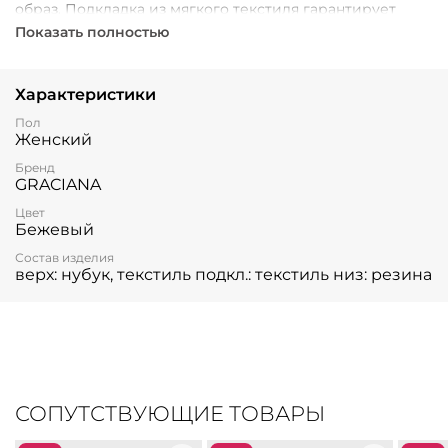
образ. Подкладка из мягкого текстиля гарантирует
приятное ощущение при носке, а подошва из
Показать полностью
качественной резины добавляет износостойкости и
надежности.
Характеристики
Пол
Женский
Бренд
GRACIANA
Цвет
Бежевый
Состав изделия
верх: нубук, текстиль подкл.: текстиль низ: резина
СОПУТСТВУЮЩИЕ ТОВАРЫ