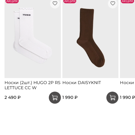
АKЦИЯ
АKЦИЯ
АKЦИЯ
Носки (2шт.) HUGO 2P RS
Носки DAISYKNIT
Носки
LETTUCE CC W
2 490 ₽
1 990 ₽
1 990 