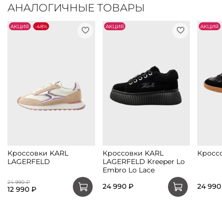
АНАЛОГИЧНЫЕ ТОВАРЫ
АKЦИЯ
-48%
АKЦИЯ
АKЦИЯ
Кроссовки KARL
Кроссовки KARL
Кросс
LAGERFELD
LAGERFELD Kreeper Lo
Embro Lo Lace
24 990 ₽
24 990 ₽
24 990
12 990 ₽