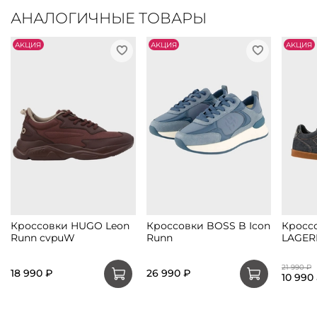
АНАЛОГИЧНЫЕ ТОВАРЫ
АKЦИЯ
АKЦИЯ
АKЦИЯ
Кроссовки HUGO Leon
Кроссовки BOSS B Icon
Кросс
Runn cvpuW
Runn
LAGER
21 990 ₽
18 990 ₽
26 990 ₽
10 990