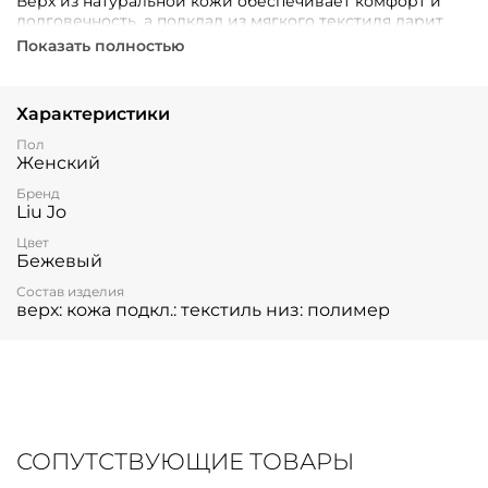
Верх из натуральной кожи обеспечивает комфорт и
долговечность, а подклад из мягкого текстиля дарит
приятные ощущения при носке. Прочный полимерный
Показать полностью
низ гарантирует надежность и отличное сцепление с
поверхностью.
Характеристики
Пол
Женский
Бренд
Liu Jo
Цвет
Бежевый
Состав изделия
верх: кожа подкл.: текстиль низ: полимер
СОПУТСТВУЮЩИЕ ТОВАРЫ