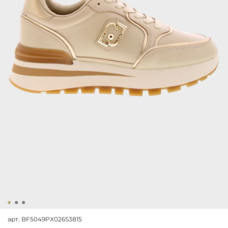
арт.
BF5049PX026S3815