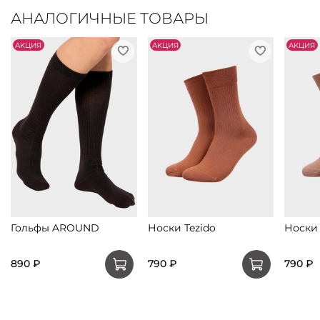
АНАЛОГИЧНЫЕ ТОВАРЫ
АKЦИЯ
АKЦИЯ
АKЦИЯ
Гольфы AROUND
Носки Tezido
Носки 
890 ₽
790 ₽
790 ₽