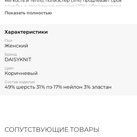
мягкость и тепло, полиэстер (31%) продлевает срок
службы, а эластичные волокна (20%) обеспечивают
идеальную посадку. Элегантно-коричневые оттенки
Показать полностью
подчеркнут ваш стиль и идеально подойдут к любому
аутфиту.
Характеристики
Пол
Женский
Бренд
DAISYKNIT
Цвет
Коричневый
Состав изделия
49% шерсть 31% пэ 17% нейлон 3% эластан
СОПУТСТВУЮЩИЕ ТОВАРЫ