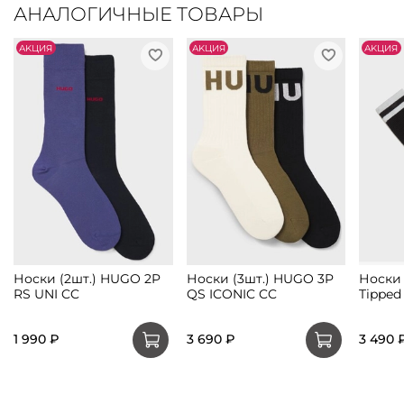
АНАЛОГИЧНЫЕ ТОВАРЫ
АKЦИЯ
АKЦИЯ
АKЦИЯ
Носки (2шт.) HUGO 2P
Носки (3шт.) HUGO 3P
Носки
RS UNI CC
QS ICONIC CC
Tipped
1 990 ₽
3 690 ₽
3 490 