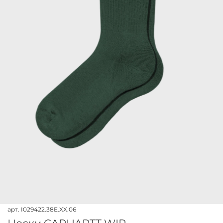
арт.
I029422.38E.XX.06