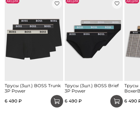
АKЦИЯ
АKЦИЯ
АKЦИЯ
Трусы (3шт.) BOSS Trunk
Трусы (3шт.) BOSS Brief
Трусы 
3P Power
3P Power
BoxerB
6 490 ₽
6 490 ₽
6 490 