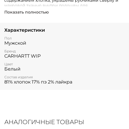
содержанием хлопка, украшены рубчиками сверху и
махровой тканью внутри подошвы для
дополнительного комфорта. Украшены графическим
Показать полностью
жаккардовым логотипом Carhartt.
Характеристики
Пол
Мужской
Бренд
CARHARTT WIP
Цвет
Белый
Состав изделия
81% хлопок 17% пэ 2% лайкра
АНАЛОГИЧНЫЕ ТОВАРЫ