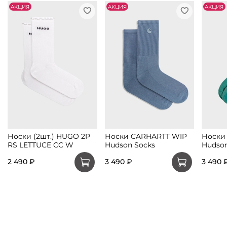
АKЦИЯ
АKЦИЯ
АKЦИЯ
Носки (2шт.) HUGO 2P
Носки CARHARTT WIP
Носки
RS LETTUCE CC W
Hudson Socks
Hudson
2 490 ₽
3 490 ₽
3 490 