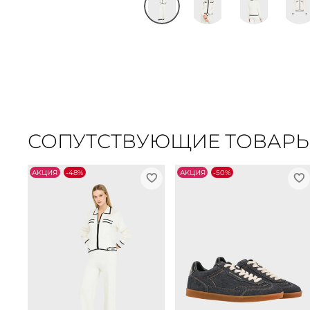
СОПУТСТВУЮЩИЕ ТОВАР
АKЦИЯ
-48%
АKЦИЯ
-50%