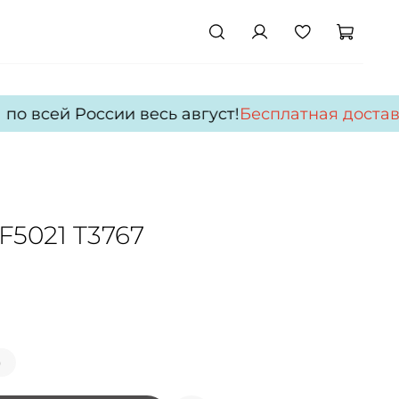
о всей России весь август!
Бесплатная доставк
F5021 T3767
)