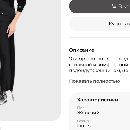
В к
Купить в
Описание
Эти брюки Liu Jo – нахо
стильной и комфортной
подойдут женщинам, це
качество. Черный цвет 
Показать полностью
для любого случая и гар
полиэстера (60%) и пол
долговечность и сохран
после многочисленных с
Характеристики
выглядеть потрясающе к
Пол
Женский
Бренд
Liu Jo