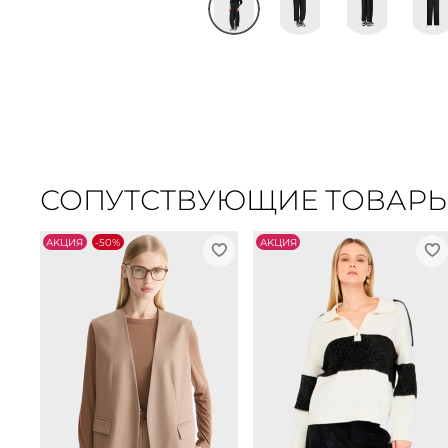
СОПУТСТВУЮЩИЕ ТОВАР
АKЦИЯ
-50%
АKЦИЯ