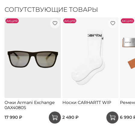
СОПУТСТВУЮЩИЕ ТОВАРЫ
АKЦИЯ
АKЦИЯ
АKЦИЯ
Очки Armani Exchange
Носки CARHARTT WIP
Ремен
0AX4080S
17 990 ₽
2 490 ₽
6 990 