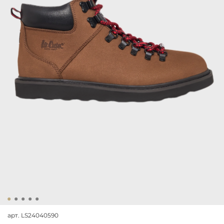
арт.
LS24040590