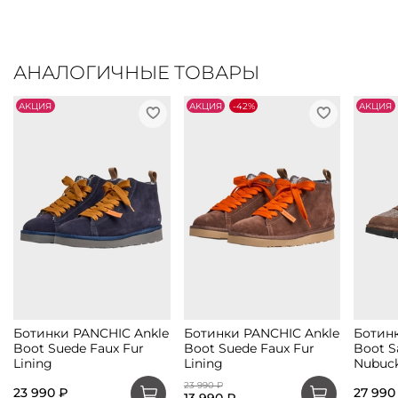
АНАЛОГИЧНЫЕ ТОВАРЫ
АKЦИЯ
АKЦИЯ
-42%
АKЦИЯ
Ботинки PANCHIC Ankle
Ботинки PANCHIC Ankle
Ботинк
Boot Suede Faux Fur
Boot Suede Faux Fur
Boot S
Lining
Lining
Nubuc
23 990 ₽
23 990 ₽
27 990