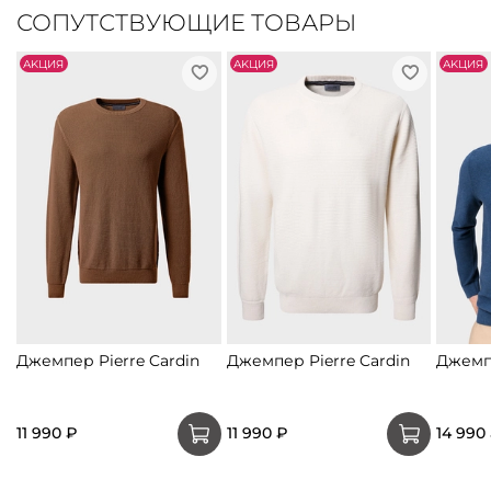
СОПУТСТВУЮЩИЕ ТОВАРЫ
АKЦИЯ
АKЦИЯ
АKЦИЯ
Джемпер Pierre Cardin
Джемпер Pierre Cardin
Джемп
11 990 ₽
11 990 ₽
14 990