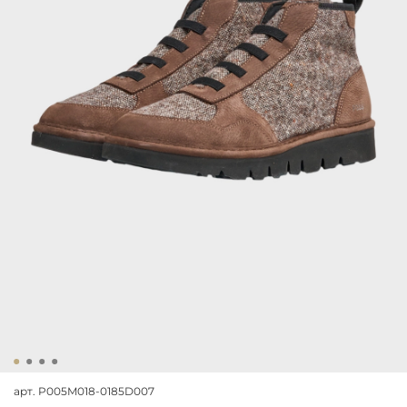
арт.
P005M018-0185D007