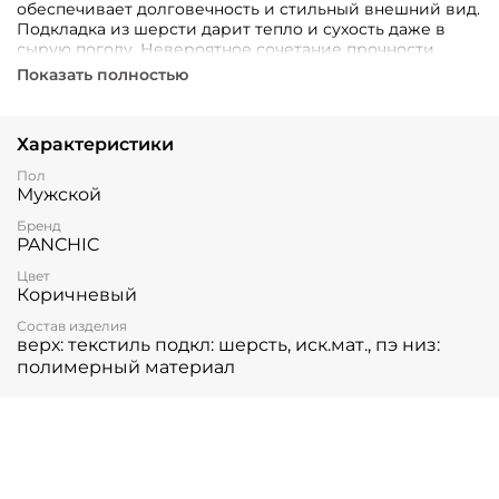
обеспечивает долговечность и стильный внешний вид.
Подкладка из шерсти дарит тепло и сухость даже в
сырую погоду. Невероятное сочетание прочности
(полимерная подошва) и удобства – вы забудете о
Показать полностью
тяжести ног к концу дня!
Характеристики
Пол
Мужской
Бренд
PANCHIC
Цвет
Коричневый
Состав изделия
верх: текстиль подкл: шерсть, иск.мат., пэ низ:
полимерный материал