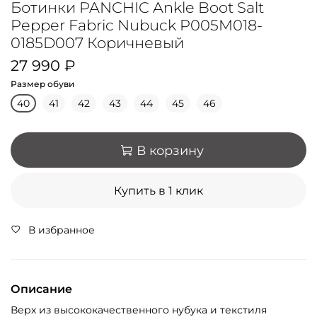
Ботинки PANCHIC Ankle Boot Salt
Pepper Fabric Nubuck P005M018-
0185D007 Коричневый
27 990 ₽
Размер обуви
40
41
42
43
44
45
46
В корзину
Купить в 1 клик
В избранное
Описание
Верх из высококачественного нубука и текстиля