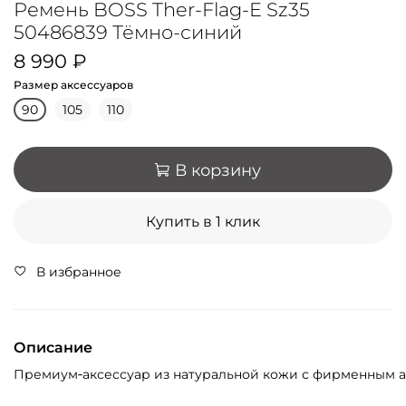
Ремень BOSS Ther-Flag-E Sz35
50486839 Тёмно-синий
8 990 ₽
Размер аксессуаров
90
105
110
В корзину
Купить в 1 клик
В избранное
Описание
Премиум‑аксессуар
из
натуральной
кожи
с
фирменным