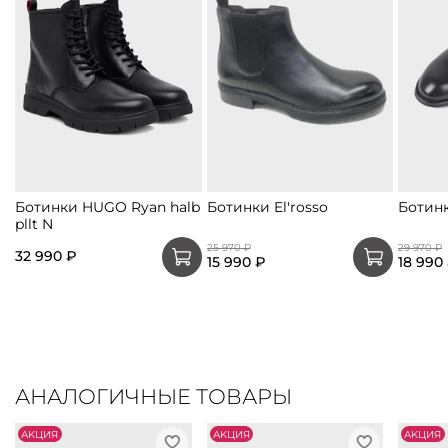
Ботинки HUGO Ryan halb
Ботинки El'rosso
Ботинк
pllt N
25 970 ₽
29 970 ₽
32 990 ₽
15 990 ₽
18 990
АНАЛОГИЧНЫЕ ТОВАРЫ
АKЦИЯ
АKЦИЯ
АKЦИЯ