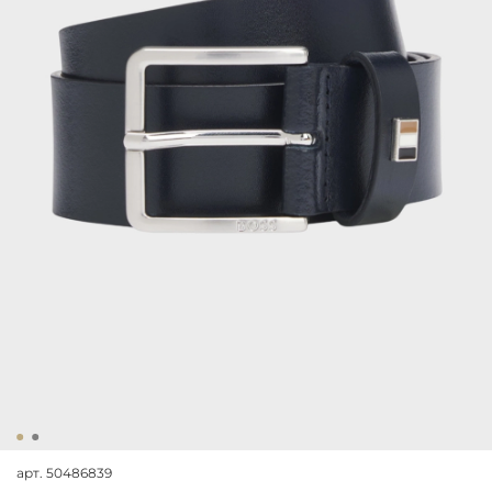
арт.
50486839