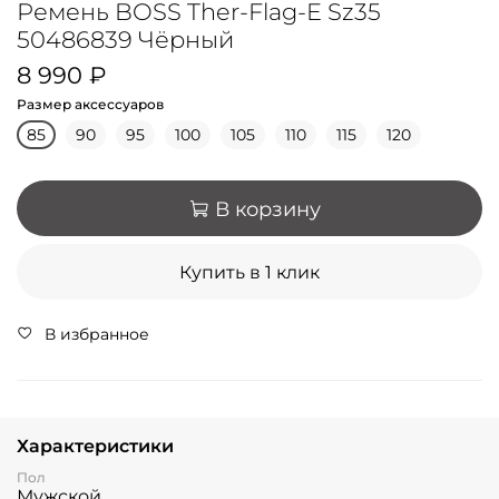
Ремень BOSS Ther-Flag-E Sz35
50486839 Чёрный
8 990 ₽
Размер аксессуаров
85
90
95
100
105
110
115
120
В корзину
Купить в 1 клик
В избранное
Характеристики
Пол
Мужской