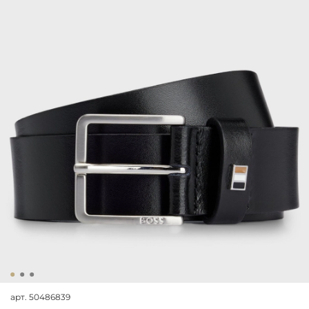
арт.
50486839