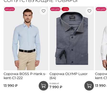
СОПУТСТВУЮЩИЕ ТОВАРЫ
АKЦИЯ
АKЦИЯ
-33%
АKЦИЯ
Сорочка BOSS P-Hank s-
Сорочка OLYMP Luxor
Сорочк
kent-C1-222
(64)
kent-C
11 990 ₽
13 990 ₽
13 990
7 990 ₽