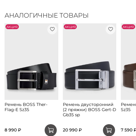
АНАЛОГИЧНЫЕ ТОВАРЫ
АKЦИЯ
АKЦИЯ
АKЦИЯ
Ремень BOSS Ther-
Ремень двусторонний
Ремен
Flag-E Sz35
(2 пряжки) BOSS Gert-D
Sz35
Gb35 sp
8 990 ₽
20 990 ₽
7 590 