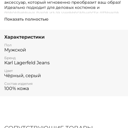
аксессуар, который мгновенно преобразит ваш образ!
Идеально подходит для деловых костюмов и
повседневных луков из-за универсальности оттенков.
Прочность и качество 100%-ной кожи обеспечат
Показать полностью
долговечность использования.
Характеристики
Пол
Мужской
Бренд
Karl Lagerfeld Jeans
Цвет
Чёрный, серый
Состав изделия
100% кожа