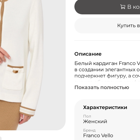
В к
Купить в
Описание
Белый кардиган Franco V
в создании элегантных о
подчеркнет фигуру, а со
акрила обеспечит комфо
Показать полностью
погоду.
Характеристики
Пол
Женский
Бренд
Franco Vello