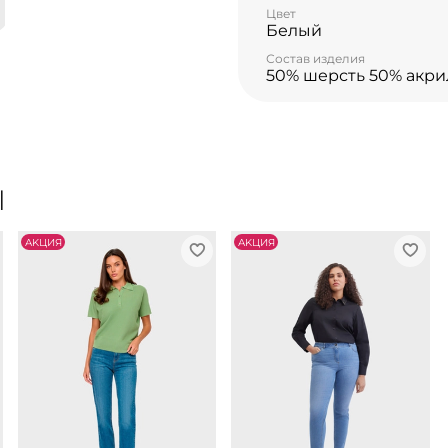
Цвет
Белый
Состав изделия
50% шерсть 50% акри
Ы
АKЦИЯ
АKЦИЯ