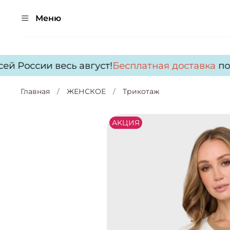
Меню
й России весь август!
Бесплатная доставка
по в
Главная
ЖЕНСКОЕ
Трикотаж
АKЦИЯ