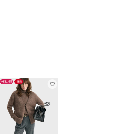
АKЦИЯ
-18%