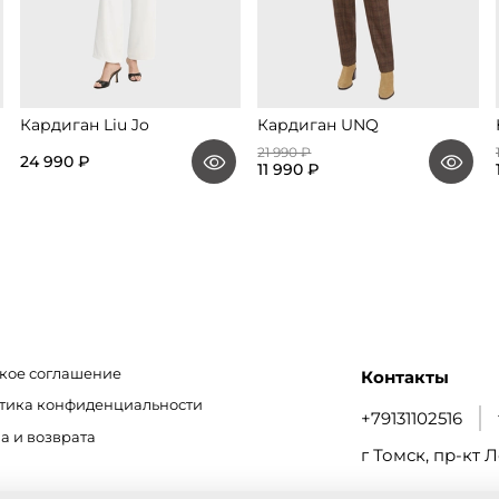
Кардиган Liu Jo
Кардиган UNQ
21 990 ₽
24 990 ₽
11 990 ₽
кое соглашение
Контакты
итика конфиденциальности
+79131102516
а и возврата
г Томск, пр-кт Л