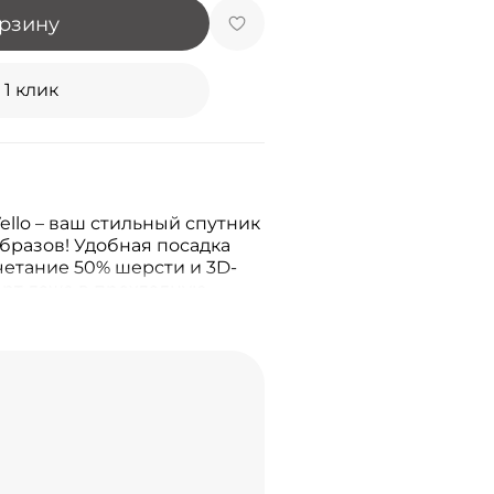
орзину
 1 клик
ello – ваш стильный спутник
бразов! Удобная посадка
четание 50% шерсти и 3D-
рт даже в прохладную