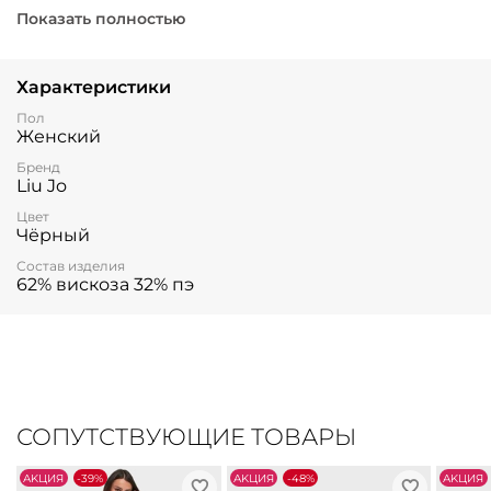
которая сохраняет форму и цвет даже после
Показать полностью
многочисленных стирок. Идеально подчеркивает
фигуру, сочетается со многими вещами вашего
гардероба.
Характеристики
Пол
Женский
Бренд
Liu Jo
Цвет
Чёрный
Состав изделия
62% вискоза 32% пэ
СОПУТСТВУЮЩИЕ ТОВАРЫ
АKЦИЯ
-39%
АKЦИЯ
-48%
АKЦИЯ