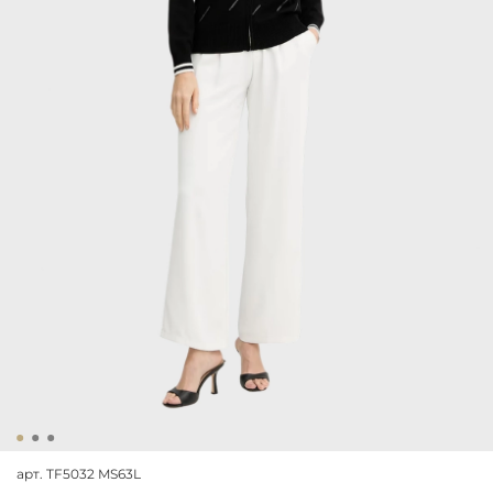
арт.
TF5032 MS63L