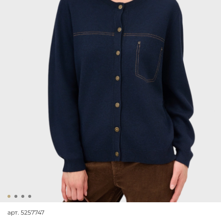
арт.
5257747