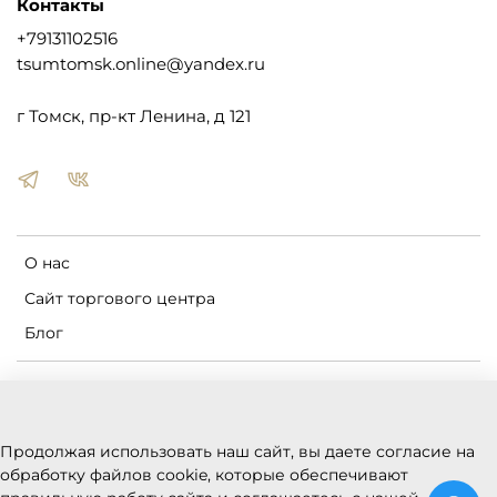
Контакты
+79131102516
tsumtomsk.online@yandex.ru
г Томск, пр-кт Ленина, д 121
О нас
Сайт торгового центра
Блог
Пользовательское соглашение
Оферта и политика конфиденциальности
Продолжая использовать наш сайт, вы даете согласие на
Условия обмена и возврата
обработку файлов cookie, которые обеспечивают
Реквизиты