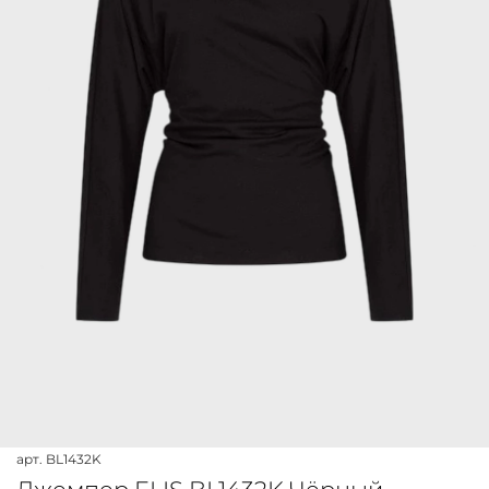
арт.
BL1432K