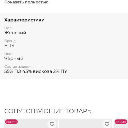
этого года.
Показать полностью
Характеристики
Пол
Женский
Бренд
ELIS
Цвет
Чёрный
Состав изделия
55% ПЭ 43% вискоза 2% ПУ
СОПУТСТВУЮЩИЕ ТОВАРЫ
АKЦИЯ
АKЦИЯ