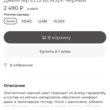
Джемпер ELIS BL1432K Чёрный
2 490 ₽
4 490 ₽
Размер одежды
S(44)
M(46)
L(48)
XL(50)
В корзину
Купить в 1 клик
В избранное
Описание
Элегантный черный цвет подходит ко всему гардеробу,
а состав из мягких материалов обеспечит комфорт
даже в прохладную погоду. Носи с джинсами, юбками
или брюками – он станет основой стильных образов