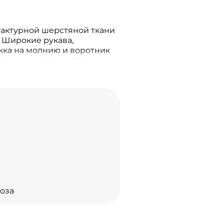
фактурной шерстяной ткани
. Широкие рукава,
жка на молнию и воротник
незаменима в прохладные
а изготовлена с
тованных технологий:
ембрана.
оза