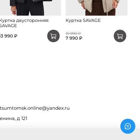
Куртка двусторонняя
Куртка SAVAGE
Ку
SAVAGE
JE
10 990 ₽
28 
13 990 ₽
7 990 ₽
14 
tsumtomsk.online@yandex.ru
енина, д 121