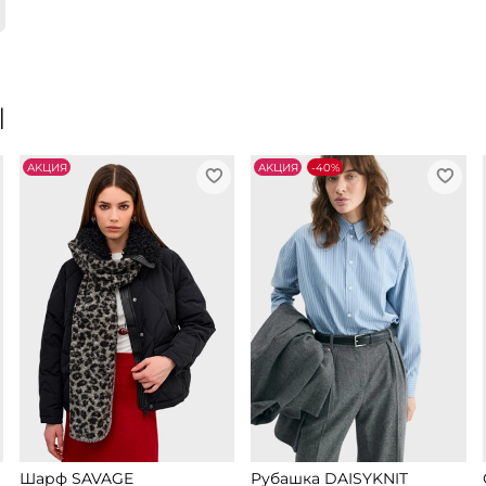
Ы
АKЦИЯ
АKЦИЯ
-40%
Шарф SAVAGE
Рубашка DAISYKNIT