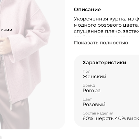
Описание
Укороченная куртка из 
модного розового цвета
личии
спущенное плечо, засте
стойка — такая куртка 
Показать полностью
дни начала весны. Куртк
использованием запатен
высокотехнологичная м
Характеристики
Пол
Женский
Бренд
Pompa
Цвет
Розовый
Состав изделия
60% шерсть 40% виск