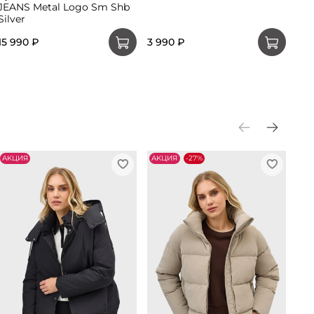
JEANS Metal Logo Sm Shb
Silver
15 990 ₽
3 990 ₽
5 9
АKЦИЯ
АKЦИЯ
-27%
АK