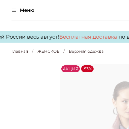
Меню
России весь август!
Бесплатная доставка
по все
Главная
ЖЕНСКОЕ
Верхняя одежда
АKЦИЯ
-53%