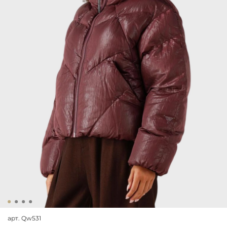
арт.
Qw531