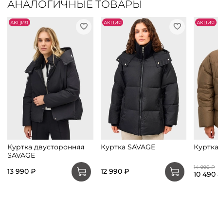
АНАЛОГИЧНЫЕ ТОВАРЫ
АKЦИЯ
АKЦИЯ
АKЦИЯ
Куртка двусторонняя
Куртка SAVAGE
Куртк
SAVAGE
14 990 ₽
13 990 ₽
12 990 ₽
10 490