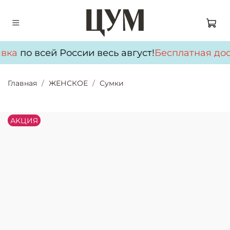
вка
по всей России весь август!
Бесплатная дос
Главная
ЖЕНСКОЕ
Сумки
АKЦИЯ