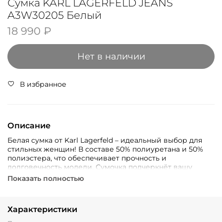
Сумка KARL LAGERFELD JEANS
A3W30205 Белый
18 990 ₽
Нет в наличии
В избранное
Описание
Белая сумка от Karl Lagerfeld – идеальный выбор для
стильных женщин! В составе 50% полиуретана и 50%
полиэстера, что обеспечивает прочность и
долговечность модели. Сумочка подчеркнёт вашу
индивидуальность и станет незаменимым аксессуаром
Показать полностью
как в повседневности, так и в торжественных случаях.
Характеристики