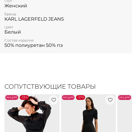
Пол
Женский
Бренд
KARL LAGERFELD JEANS
Цвет
Белый
Состав изделия
50% полиуретан 50% пэ
СОПУТСТВУЮЩИЕ ТОВАРЫ
АKЦИЯ
-33%
АKЦИЯ
-57%
АKЦИЯ