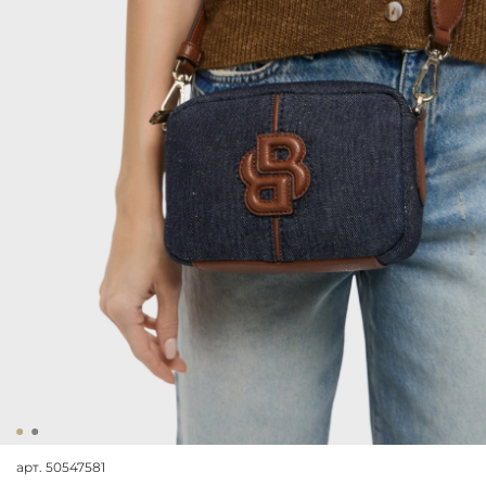
арт.
50547581