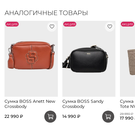
АНАЛОГИЧНЫЕ ТОВАРЫ
АKЦИЯ
АKЦИЯ
АKЦИЯ
Сумка BOSS Anett New
Сумка BOSS Sandy
Сумка
Crossbody
Crossbody
Tote N
29 990 ₽
22 990 ₽
14 990 ₽
17 990