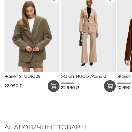
Жакет STUDIO29
Жакет HUGO Atana-2
Жакет 
37 990 ₽
20 990 ₽
22 990 ₽
22 990 ₽
10 990
АНАЛОГИЧНЫЕ ТОВАРЫ