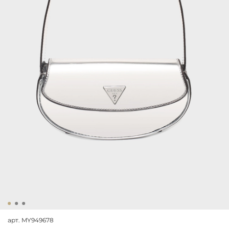
арт.
MY949678