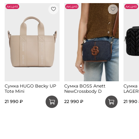
АKЦИЯ
АKЦИЯ
АKЦИЯ
Сумка HUGO Becky UP
Сумка BOSS Anett
Сумка
Tote Mini
NewCrossbody D
LAGER
21 990 ₽
22 990 ₽
21 990