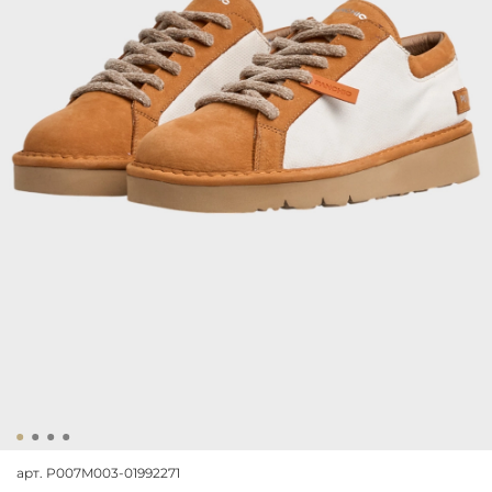
арт.
P007M003-01992271