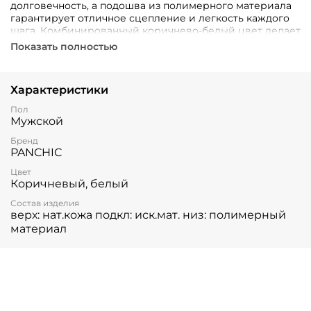
долговечность, а подошва из полимерного материала
гарантирует отличное сцепление и легкость каждого
шага. Комбинированный коричнево-белый цвет делает
эту модель универсальной парой обуви, подходящей
Показать полностью
под любой образ!
Характеристики
Пол
Мужской
Бренд
PANCHIC
Цвет
Коричневый, белый
Состав изделия
верх: нат.кожа подкл: иск.мат. низ: полимерный
материал