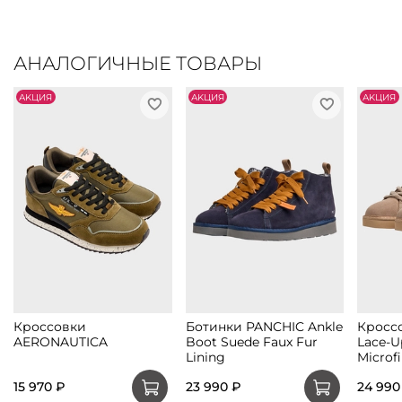
АНАЛОГИЧНЫЕ ТОВАРЫ
АKЦИЯ
АKЦИЯ
АKЦИЯ
Кроссовки
Ботинки PANCHIC Ankle
Кросс
AERONAUTICA
Boot Suede Faux Fur
Lace-U
Lining
Microfi
15 970 ₽
23 990 ₽
24 990