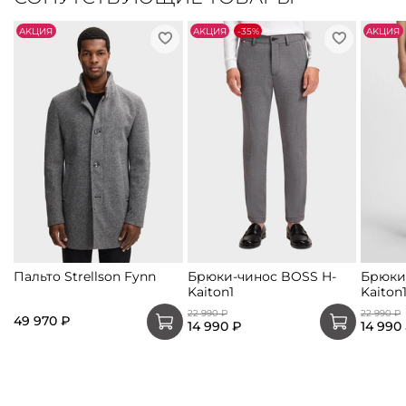
АKЦИЯ
АKЦИЯ
-35%
АKЦИЯ
Пальто Strellson Fynn
Брюки-чинос BOSS H-
Брюки
Kaiton1
Kaiton
22 990 ₽
22 990 ₽
49 970 ₽
14 990 ₽
14 990