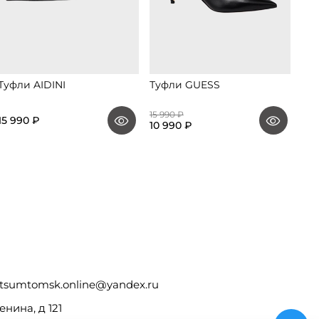
Туфли AIDINI
Туфли GUESS
Ту
15 990 ₽
15 990 ₽
14 
10 990 ₽
tsumtomsk.online@yandex.ru
енина, д 121