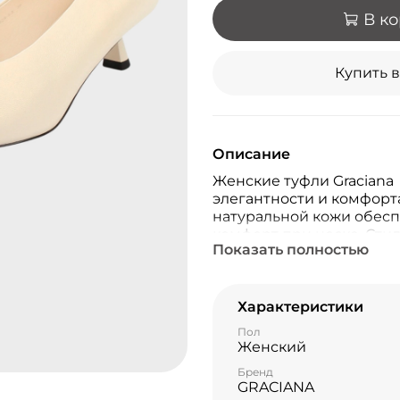
В к
Купить в
Описание
Женские туфли Graciana
элегантности и комфорта
натуральной кожи обесп
комфорт при носке. Сти
Показать полностью
для деловых встреч, так
ваш образ будет выгляд
Характеристики
Пол
Женский
Бренд
GRACIANA