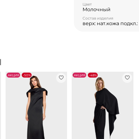
Цвет
Молочный
Состав изделия
верх: нат.кожа подкл.:
Ы
АKЦИЯ
-50%
АKЦИЯ
-48%