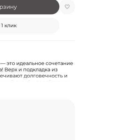
орзину
 1 клик
 — это идеальное сочетание
! Верх и подкладка из
ечивают долговечность и
льный дизайн подойдет как
 и для вечерних выходов –
еть безупречно!