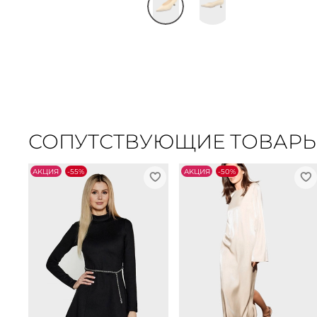
СОПУТСТВУЮЩИЕ ТОВАР
АKЦИЯ
-55%
АKЦИЯ
-50%