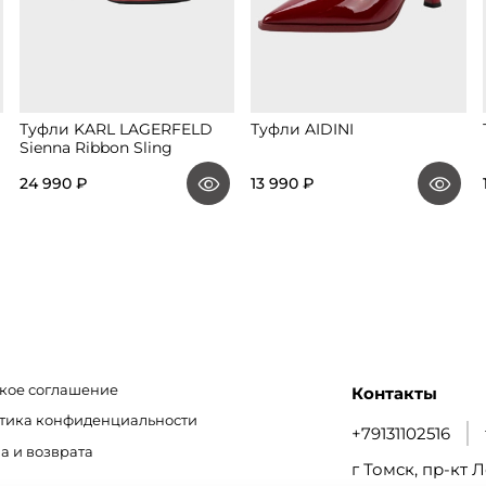
Туфли KARL LAGERFELD
Туфли AIDINI
Sienna Ribbon Sling
24 990 ₽
13 990 ₽
кое соглашение
Контакты
итика конфиденциальности
+79131102516
а и возврата
г Томск, пр-кт Л