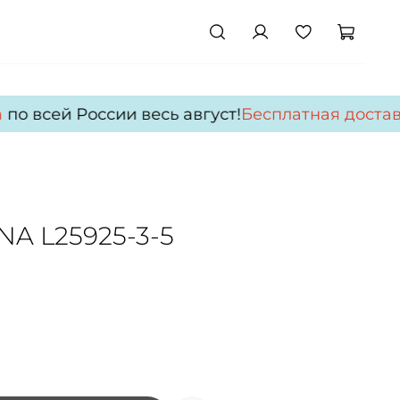
о всей России весь август!
Бесплатная доставк
NA L25925-3-5