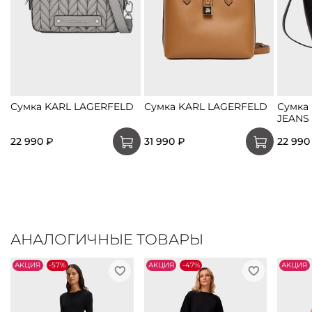
Сумка KARL LAGERFELD
Сумка KARL LAGERFELD
Сумка
JEANS
22 990 ₽
31 990 ₽
22 990
АНАЛОГИЧНЫЕ ТОВАРЫ
АKЦИЯ
-57%
АKЦИЯ
-47%
АKЦИЯ