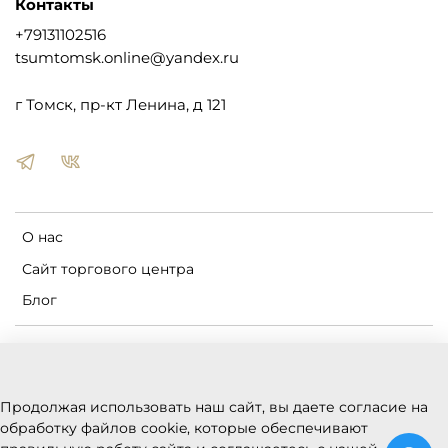
Контакты
+79131102516
tsumtomsk.online@yandex.ru
г Томск, пр-кт Ленина, д 121
О нас
Сайт торгового центра
Блог
Пользовательское соглашение
Оферта и политика конфиденциальности
Продолжая использовать наш сайт, вы даете согласие на
Условия обмена и возврата
обработку файлов cookie, которые обеспечивают
Реквизиты