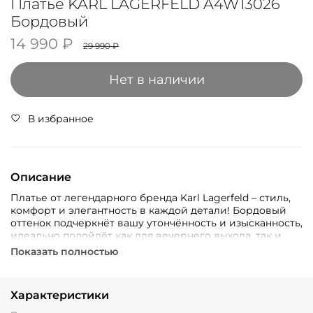
Платье KARL LAGERFELD A4W13026
Бордовый
14 990 ₽
29 990 ₽
Нет в наличии
В избранное
Описание
Платье от легендарного бренда Karl Lagerfeld – стиль,
комфорт и элегантность в каждой детали! Бордовый
оттенок подчеркнёт вашу утончённость и изысканность,
идеально подойдёт как для вечернего выхода, так и
делового мероприятия.
Показать полностью
Характеристики