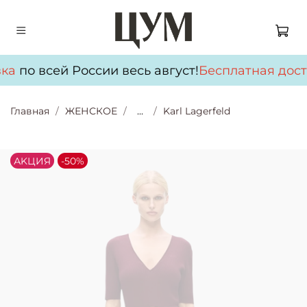
ка
по всей России весь август!
Бесплатная дост
Главная
ЖЕНСКОЕ
...
Karl Lagerfeld
АKЦИЯ
-50%