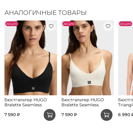
АНАЛОГИЧНЫЕ ТОВАРЫ
АKЦИЯ
АKЦИЯ
АKЦИЯ
Бюстгальтер HUGO
Бюстгальтер HUGO
Бюстг
Bralette Seamless
Bralette Seamless
Triangl
7 590 ₽
7 590 ₽
6 990 