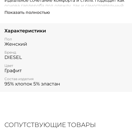
Идеальное сочетание комфорта и стиля. Подходит как
основа гардероба под одежду, так и самостоятельный
элемент дерзкого повседневного лука.
Показать полностью
Характеристики
Пол
Женский
Бренд
DIESEL
Цвет
Графит
Состав изделия
95% хлопок 5% эластан
СОПУТСТВУЮЩИЕ ТОВАРЫ