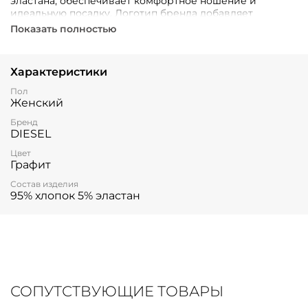
эластана, обеспечивает комфортное ношение и
идеальную посадку. Логотип бренда добавляет
изделию оригинальности и подчеркивает ваш
Показать полностью
стильный образ.
Характеристики
Пол
Женский
Бренд
DIESEL
Цвет
Графит
Состав изделия
95% хлопок 5% эластан
СОПУТСТВУЮЩИЕ ТОВАРЫ