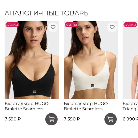
АНАЛОГИЧНЫЕ ТОВАРЫ
АKЦИЯ
АKЦИЯ
АKЦИЯ
Бюстгальтер HUGO
Бюстгальтер HUGO
Бюстг
Bralette Seamless
Bralette Seamless
Triangl
7 590 ₽
7 590 ₽
6 990 