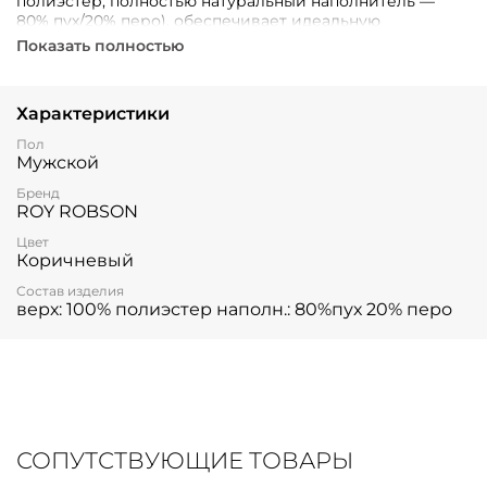
полиэстер; полностью натуральный наполнитель —
80% пух/20% перо), обеспечивает идеальную
теплоизоляцию, быстро сохнет и сохраняет тепло.
Показать полностью
Характеристики
Пол
Мужской
Бренд
ROY ROBSON
Цвет
Коричневый
Состав изделия
верх: 100% полиэстер наполн.: 80%пух 20% перо
СОПУТСТВУЮЩИЕ ТОВАРЫ