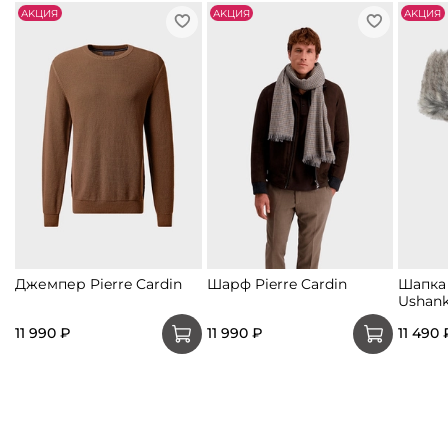
АKЦИЯ
АKЦИЯ
АKЦИЯ
Джемпер Pierre Cardin
Шарф Pierre Cardin
Шапка
Ushan
11 990 ₽
11 990 ₽
11 490 