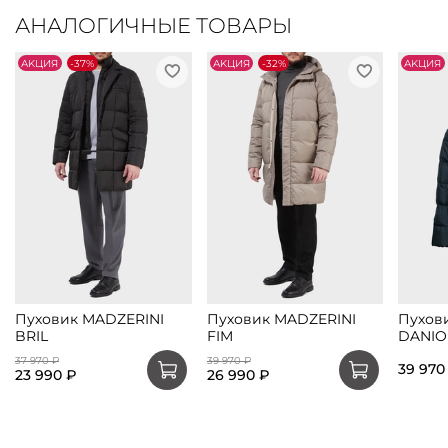
АНАЛОГИЧНЫЕ ТОВАРЫ
АKЦИЯ
-37%
АKЦИЯ
-32%
АKЦИЯ
Пуховик MADZERINI
Пуховик MADZERINI
Пухов
BRIL
FIM
DANIO
37 970 ₽
39 970 ₽
39 970
23 990 ₽
26 990 ₽