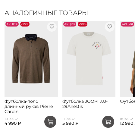
АНАЛОГИЧНЫЕ ТОВАРЫ
АKЦИЯ
-55%
АKЦИЯ
-50%
АKЦИЯ
Футболка-поло
Футболка JOOP! JJJ-
Футбо
длинный рукав Pierre
29Anestis
Cardin
10 990 ₽
11 970 ₽
18 970 ₽
4 990 ₽
5 990 ₽
12 990