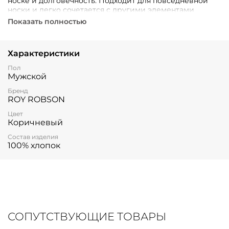
носке и долговечность. Подходит для повседневной
носки и легко сочетается с другими элементами
одежды.
Показать полностью
Характеристики
Пол
Мужской
Бренд
ROY ROBSON
Цвет
Коричневый
Состав изделия
100% хлопок
СОПУТСТВУЮЩИЕ ТОВАРЫ