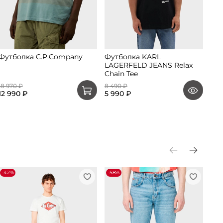
Футболка C.P.Company
Футболка KARL
LAGERFELD JEANS Relax
Chain Tee
18 970 ₽
8 490 ₽
12 990 ₽
5 990 ₽
-42%
-58%
АK