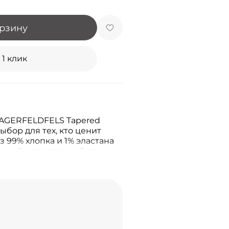
орзину
 1 клик
AGERFELDFELS Tapered
ыбор для тех, кто ценит
з 99% хлопка и 1% эластана
ений и длительный срок
, практичные и модные –
менимой частью вашего