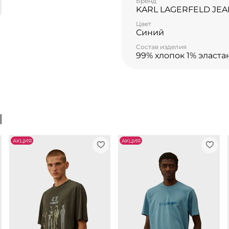
Бренд
KARL LAGERFELD JEA
Цвет
Синий
Состав изделия
99% хлопок 1% эласта
Ы
АKЦИЯ
АKЦИЯ