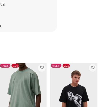
NS
н
АKЦИЯ
-32%
АKЦИЯ
-29%