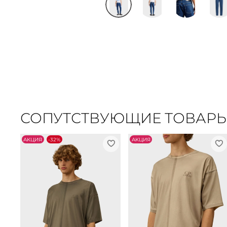
СОПУТСТВУЮЩИЕ ТОВАР
АKЦИЯ
-32%
АKЦИЯ