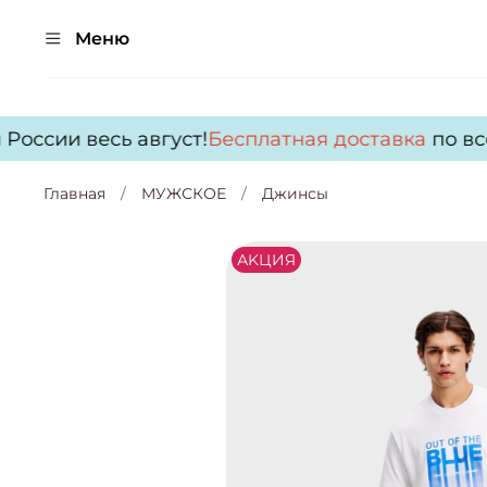
Меню
оссии весь август!
Бесплатная доставка
по всей
Главная
МУЖСКОЕ
Джинсы
АKЦИЯ