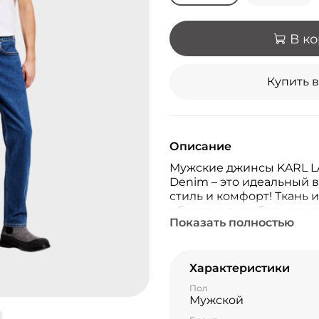
В к
Купить в
Описание
Мужские джинсы KARL L
Denim – это идеальный в
стиль и комфорт! Ткань и
обеспечит свободу движ
Показать полностью
службы одежды. Удобные
эти джинсы станут неза
гардероба!
Характеристики
Пол
Мужской