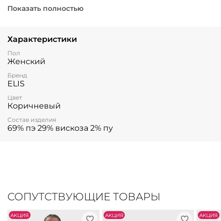
обеспечивает мягкость, долговечность и свободу
Показать полностью
движений. Элегантность дизайна подчеркнет вашу
индивидуальность и создаст стильный образ,
подходящий как для повседневных прогулок, так и для
Характеристики
особых случаев.
Пол
Женский
Бренд
ELIS
Цвет
Коричневый
Состав изделия
69% пэ 29% вискоза 2% пу
СОПУТСТВУЮЩИЕ ТОВАРЫ
АKЦИЯ
АKЦИЯ
АKЦИЯ