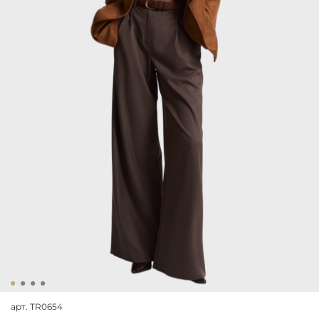
арт.
TR0654