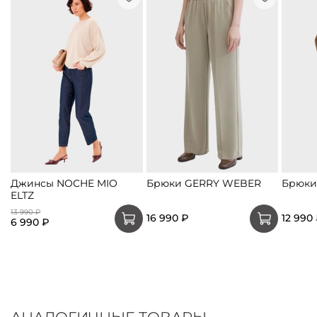
Джинсы NOCHE MIO
Брюки GERRY WEBER
Брюки
ELTZ
13 990 ₽
16 990 ₽
12 990
6 990 ₽