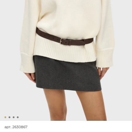
арт.
2630867