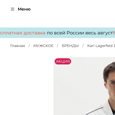
Меню
латная доставка
по всей России весь август!
Бе
Главная
МУЖСКОЕ
БРЕНДЫ
Karl Lagerfeld 
АKЦИЯ