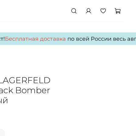
Бесплатная доставка
по всей России весь авгус
 LAGERFELD
rack Bomber
ый
)