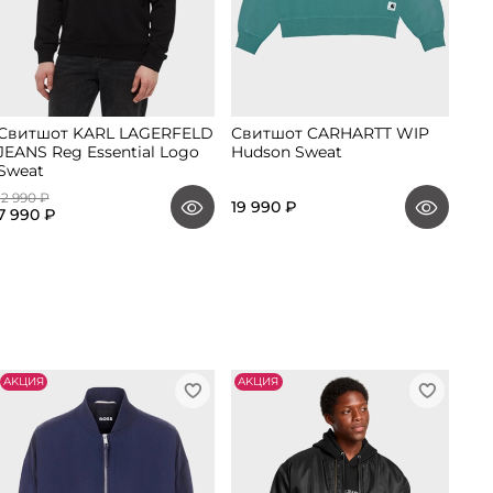
Свитшот KARL LAGERFELD
Свитшот CARHARTT WIP
Св
JEANS Reg Essential Logo
Hudson Sweat
Sweat
12 990 ₽
17 9
19 990 ₽
7 990 ₽
8 9
АKЦИЯ
АKЦИЯ