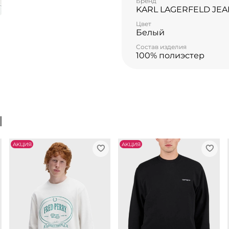
Бренд
KARL LAGERFELD JEA
Цвет
Белый
Состав изделия
100% полиэстер
Ы
АKЦИЯ
АKЦИЯ