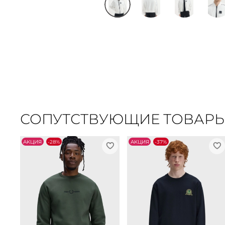
СОПУТСТВУЮЩИЕ ТОВАР
АKЦИЯ
-28%
АKЦИЯ
-37%