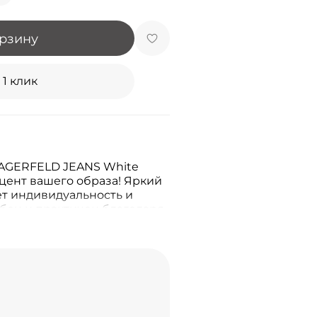
орзину
 1 клик
AGERFELD JEANS White
акцент вашего образа! Яркий
т индивидуальность и
обен и практичен благодаря
стера. Дизайн от
тирует качество и
ид. И