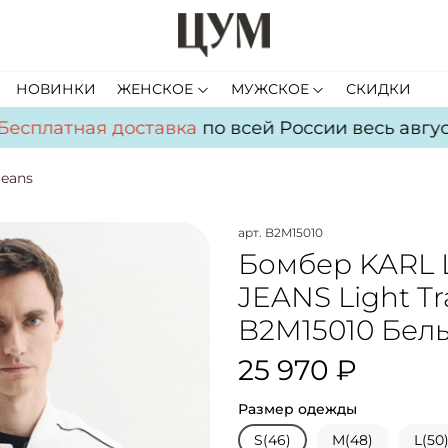
НОВИНКИ
ЖЕНСКОЕ
МУЖСКОЕ
СКИДКИ
сплатная доставка
по всей России весь август!
Jeans
арт.
B2M15010
Бомбер KARL
JEANS Light T
B2M15010 Бел
25 970 ₽
Размер одежды
S(46)
M(48)
L(50