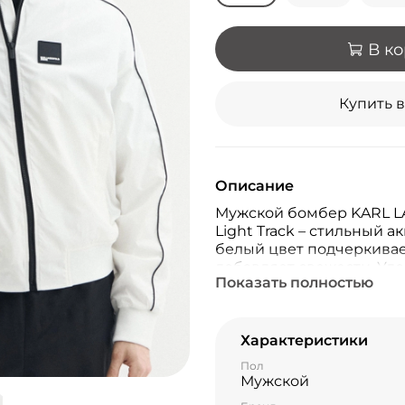
В к
Купить в
Описание
Мужской бомбер KARL L
Light Track – стильный 
белый цвет подчеркивае
добавляет свежести. Уд
Показать полностью
материалу из 100% полиэ
известного бренда гаран
актуальный трендовый в
Характеристики
Пол
Мужской