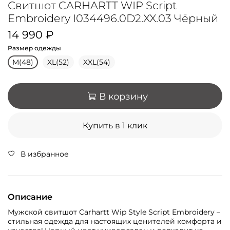
Свитшот CARHARTT WIP Script
Embroidery I034496.0D2.XX.03 Чёрный
14 990 ₽
Размер одежды
M(48)
XL(52)
XXL(54)
В корзину
Купить в 1 клик
В избранное
Описание
Мужской свитшот Carhartt Wip Style Script Embroidery –
стильная одежда для настоящих ценителей комфорта и