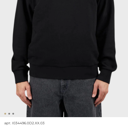
арт.
I034496.0D2.XX.03