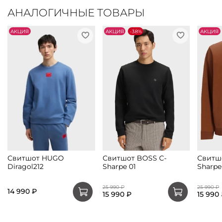
АНАЛОГИЧНЫЕ ТОВАРЫ
АKЦИЯ
АKЦИЯ
-38%
АKЦИЯ
Свитшот HUGO
Свитшот BOSS C-
Свитш
Diragol212
Sharpe 01
Sharpe
25 990 ₽
25 990 ₽
14 990 ₽
15 990 ₽
15 990