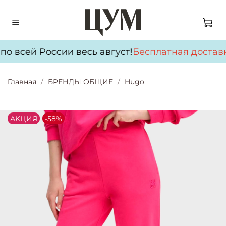
о всей России весь август!
Бесплатная доставк
Главная
БРЕНДЫ ОБЩИЕ
Hugo
АKЦИЯ
-58%