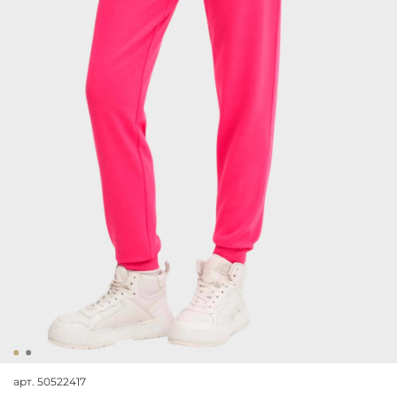
арт.
50522417