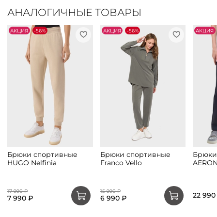
АНАЛОГИЧНЫЕ ТОВАРЫ
АKЦИЯ
-56%
АKЦИЯ
-56%
АKЦИЯ
Брюки спортивные
Брюки спортивные
Брюки
HUGO Nelfinia
Franco Vello
AERON
17 990 ₽
15 990 ₽
22 990
7 990 ₽
6 990 ₽