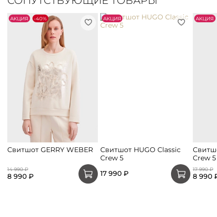
СОПУТСТВУЮЩИЕ ТОВАРЫ
АKЦИЯ
-40%
АKЦИЯ
АKЦИЯ
Свитшот GERRY WEBER
Свитшот HUGO Classic
Свитшо
Crew 5
Crew 5
14 990 ₽
17 990 ₽
17 990 ₽
8 990 ₽
8 990 