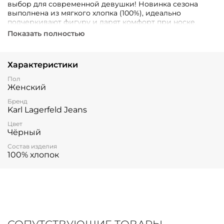
выбор для современной девушки! Новинка сезона
выполнена из мягкого хлопка (100%), идеально
подчеркивают фигуру и дарят комфорт при носке.
Черный цвет универсален и подходит ко всему.
Показать полностью
Стильный логотип бренда добавляет нотку роскоши и
эксклюзивности. Отлично подойдут как для активного
отдыха, так и повседневного образа. Добавьте в свой
Характеристики
гардероб модную деталь от легендарного немецкого
дизайнера уже сейчас!
Пол
Женский
Бренд
Karl Lagerfeld Jeans
Цвет
Чёрный
Состав изделия
100% хлопок