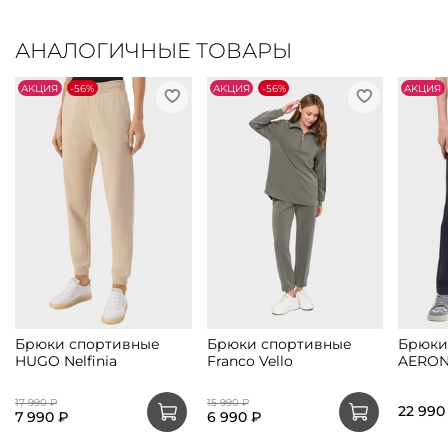
АНАЛОГИЧНЫЕ ТОВАРЫ
АKЦИЯ
-56%
АKЦИЯ
-56%
АKЦИЯ
Брюки спортивные
Брюки спортивные
Брюки
HUGO Nelfinia
Franco Vello
AERON
17 990 ₽
15 990 ₽
22 990
7 990 ₽
6 990 ₽