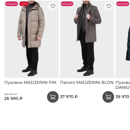
АKЦИЯ
-32%
АKЦИЯ
АKЦИЯ
Пуховик MADZERINI FIM
Пальто MADZERINI BLON
Пухов
DANIO
39 970 ₽
37 970 ₽
39 970
26 990 ₽