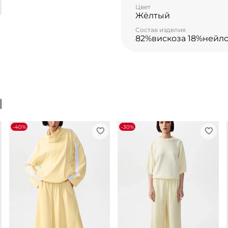
комплектами. И застегну
Цвет
Жёлтый
скрытые элегантной супа
нараспашку завершающи
Состав изделия
выглядеть свежо, рассла
82%вискоза 18%нейл
Ы
-40%
-30%