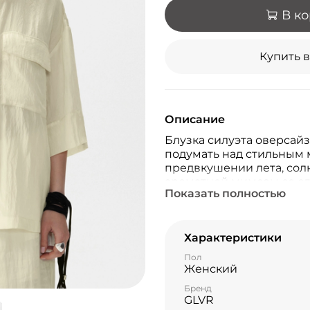
В к
Купить в
Описание
Блузка силуэта оверсай
подумать над стильным
предвкушении лета, солн
ароматной мимозы со с
Показать полностью
цитрусовыми нотками в 
переливающимся вискоз
жатой текстурой несут 
настраивают на позитив
Характеристики
клапанами, удлиненная 
Пол
разрезы в боковых швах
Женский
и демократичность город
Бренд
быть комфортным едини
GLVR
красиво завершать обра