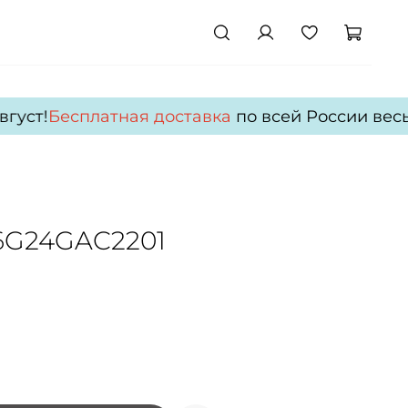
уст!
Бесплатная доставка
по всей России весь а
26G24GAC2201