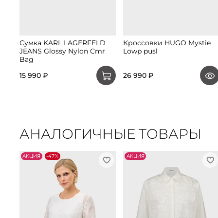
Сумка KARL LAGERFELD
Кроссовки HUGO Mystie
JEANS Glossy Nylon Cmr
Lowp pusl
Bag
15 990 ₽
26 990 ₽
АНАЛОГИЧНЫЕ ТОВАРЫ
АKЦИЯ
-47%
АKЦИЯ