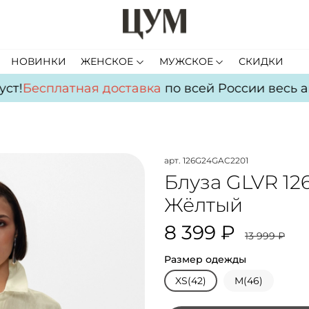
НОВИНКИ
ЖЕНСКОЕ
МУЖСКОЕ
СКИДКИ
т!
Бесплатная доставка
по всей России весь авг
арт.
126G24GAC2201
Блуза GLVR 1
Жёлтый
8 399 ₽
13 999 ₽
Размер одежды
XS(42)
M(46)