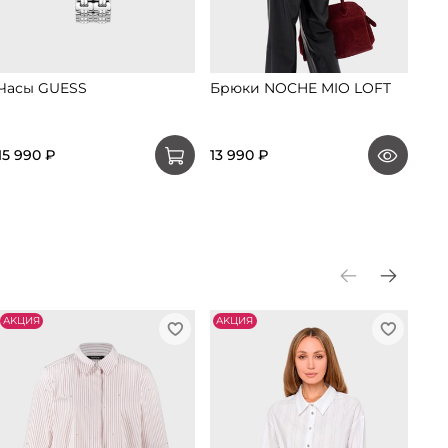
Часы GUESS
Брюки NOCHE MIO LOFT
Бр
9 9
15 990 ₽
13 990 ₽
4 4
АKЦИЯ
АKЦИЯ
АK