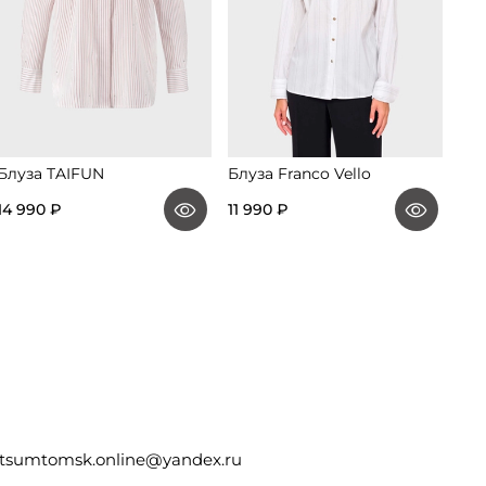
Блуза TAIFUN
Блуза Franco Vello
Блу
14 990 ₽
11 990 ₽
10 
tsumtomsk.online@yandex.ru