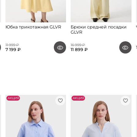
Юбка трикотажная GLVR
Брюки средней посадки
GLVR
11 999 ₽
16 999 ₽
7 199 ₽
11 899 ₽
АKЦИЯ
АKЦИЯ