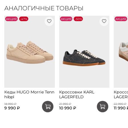
АНАЛОГИЧНЫЕ ТОВАРЫ
АKЦИЯ
-47%
АKЦИЯ
-50%
АKЦИЯ
Кеды HUGO Morrie Tenn
Кроссовки KARL
Кросс
hibpl
LAGERFELD
LAGER
18 990 ₽
21 990 ₽
22 990 ₽
9 990 ₽
10 990 ₽
11 990 