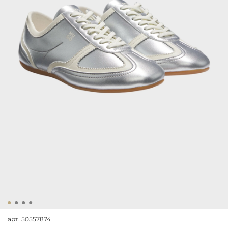
арт.
50557874