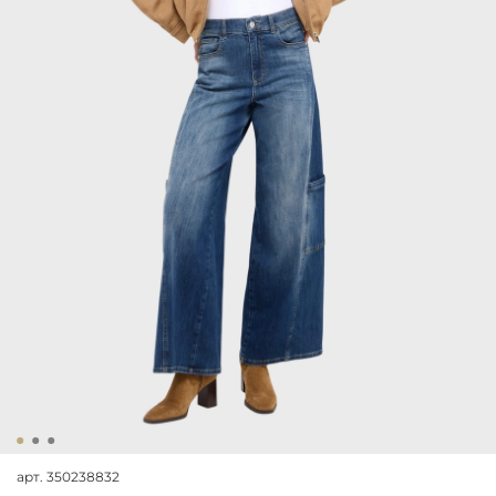
арт.
350238832