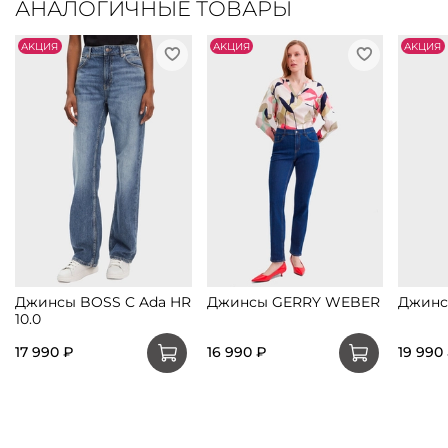
АНАЛОГИЧНЫЕ ТОВАРЫ
АKЦИЯ
АKЦИЯ
АKЦИЯ
Джинсы BOSS C Ada HR
Джинсы GERRY WEBER
Джин
10.0
17 990 ₽
16 990 ₽
19 990