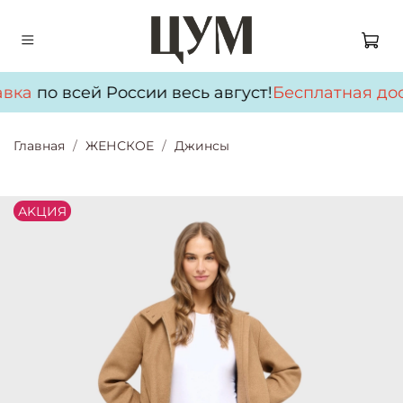
вка
по всей России весь август!
Бесплатная дос
Главная
ЖЕНСКОЕ
Джинсы
АKЦИЯ