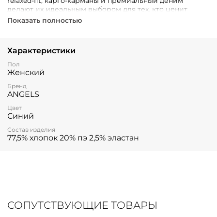
relaxed-fit, карго-карманы и премиальный деним
делают их идеальным выбором для тех, кто ценит
комфорт и тренды.
Показать полностью
Характеристики
Пол
Женский
Бренд
ANGELS
Цвет
Синий
Состав изделия
77,5% хлопок 20% пэ 2,5% эластан
СОПУТСТВУЮЩИЕ ТОВАРЫ