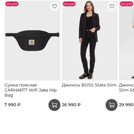
АKЦИЯ
АKЦИЯ
АKЦИЯ
Сумка поясная
Джинсы BOSS State Slim
Джинс
CARHARTT WIP Jake Hip
Slim St
Bag
7 990 ₽
26 990 ₽
29 990