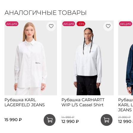
АНАЛОГИЧНЫЕ ТОВАРЫ
АKЦИЯ
АKЦИЯ
-13%
АKЦИЯ
Рубашка KARL
Рубашка CARHARTT
Рубаш
LAGERFELD JEANS
WIP L/S Cassel Shirt
KARL 
JEANS
14 990 ₽
21 990 ₽
15 990 ₽
12 990 ₽
12 990