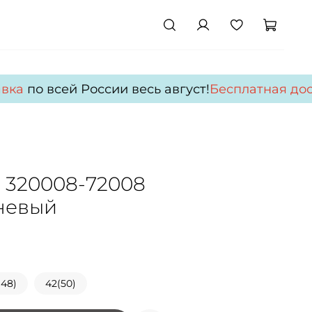
вка
по всей России весь август!
Бесплатная дост
 320008-72008
невый
(48)
42(50)