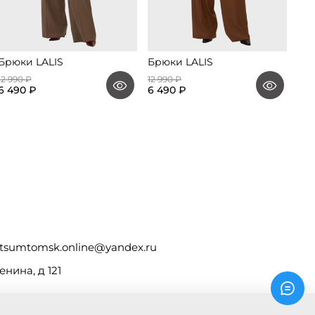
Брюки LALIS
Брюки LALIS
Бр
12 990 ₽
12 990 ₽
19 9
6 490 ₽
6 490 ₽
9 9
tsumtomsk.online@yandex.ru
енина, д 121