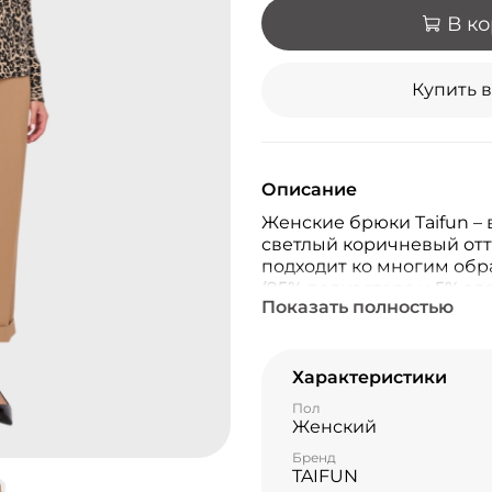
В к
Купить в
Описание
Женские брюки Taifun –
светлый коричневый отт
подходит ко многим обр
(95% полиэстера и 5% эл
Показать полностью
комфорт и свободу движ
брюк поможет создать э
образы для каждого дня.
Характеристики
Пол
Женский
Бренд
TAIFUN