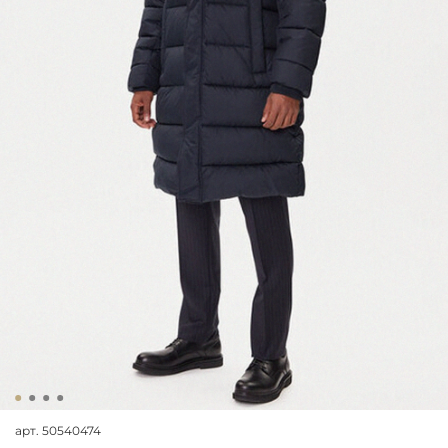
арт.
50540474