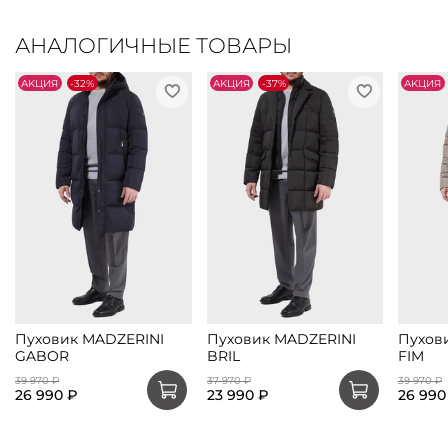
АНАЛОГИЧНЫЕ ТОВАРЫ
АKЦИЯ
-32%
АKЦИЯ
-37%
АKЦИЯ
Пуховик MADZERINI
Пуховик MADZERINI
Пухов
GABOR
BRIL
FIM
39 970 ₽
37 970 ₽
39 970 ₽
26 990 ₽
23 990 ₽
26 990