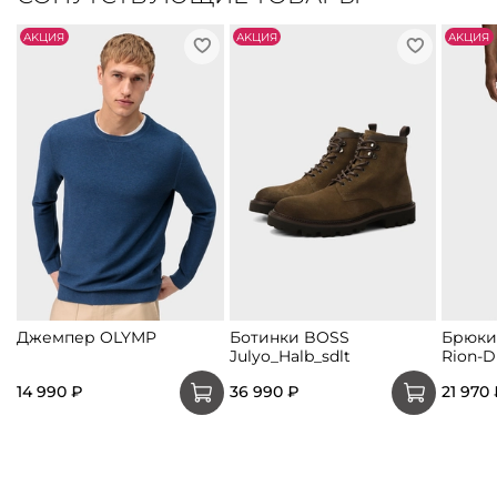
АKЦИЯ
АKЦИЯ
АKЦИЯ
Джемпер OLYMP
Ботинки BOSS
Брюки-
Julyo_Halb_sdlt
Rion-D
14 990 ₽
36 990 ₽
21 970